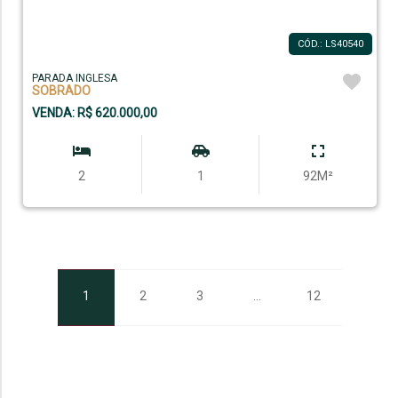
CÓD.: LS40540
PARADA INGLESA
SOBRADO
VENDA: R$ 620.000,00
2
1
92M²
1
2
3
...
12