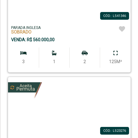
CÓD.: LS41346
PARADA INGLESA
SOBRADO
VENDA: R$ 560.000,00
3
1
2
125M²
CÓD.: LS23276