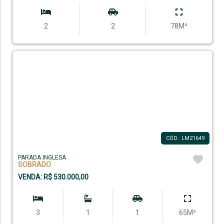
2
2
78M²
CÓD.: LM21649
PARADA INGLESA
SOBRADO
VENDA: R$ 530.000,00
3
1
1
65M²