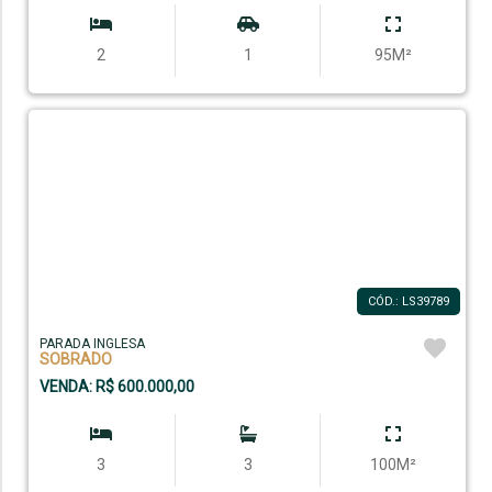
2
1
95M²
CÓD.: LS39789
PARADA INGLESA
SOBRADO
VENDA: R$ 600.000,00
3
3
100M²