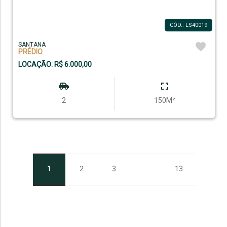
CÓD.: LS40019
SANTANA
PRÉDIO
LOCAÇÃO: R$ 6.000,00
2
150M²
1
2
3
...
13