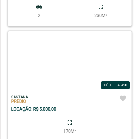
2
230M²
CÓD.: LS43490
SANTANA
PRÉDIO
LOCAÇÃO: R$ 5.000,00
170M²