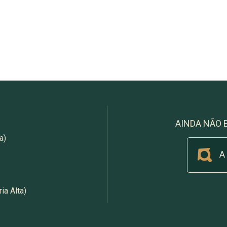
AINDA NÃO 
a)
A
ia Alta)