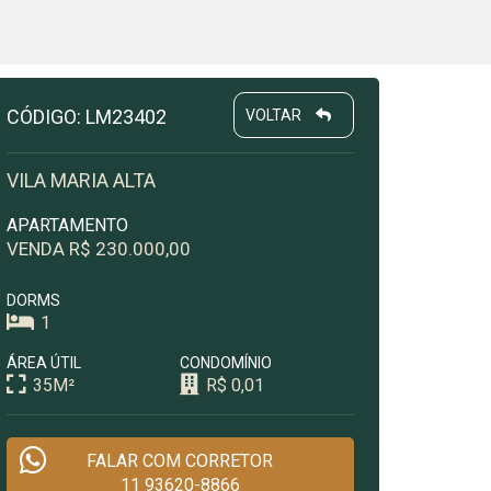
CÓDIGO: LM23402
VOLTAR
VILA MARIA ALTA
APARTAMENTO
VENDA R$ 230.000,00
DORMS
1
ÁREA ÚTIL
CONDOMÍNIO
35M²
R$ 0,01
FALAR COM CORRETOR
11 93620-8866