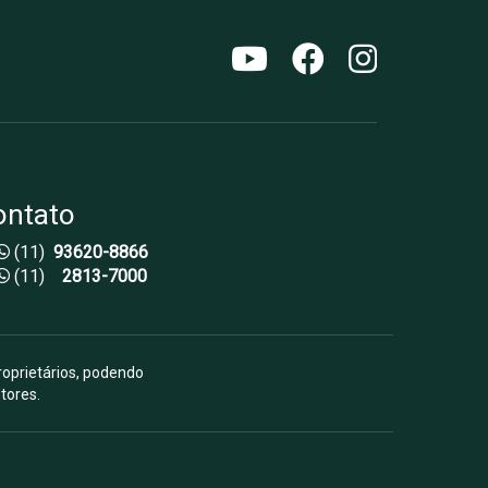
ontato
(11)
93620-8866
(11)
2813-7000
roprietários, podendo
tores.