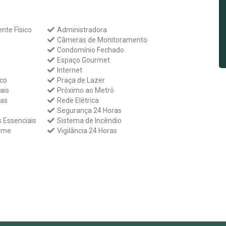
ente Físico
Administradora
Câmeras de Monitoramento
Condomínio Fechado
Espaço Gourmet
Internet
co
Praça de Lazer
ais
Próximo ao Metrô
ras
Rede Elétrica
Segurança 24 Horas
s Essenciais
Sistema de Incêndio
arme
Vigilância 24 Horas