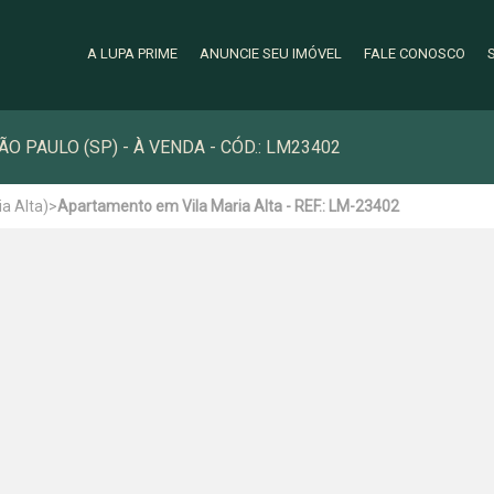
A LUPA PRIME
ANUNCIE SEU IMÓVEL
FALE CONOSCO
O PAULO (SP) - À VENDA - CÓD.: LM23402
a Alta)
>
Apartamento em Vila Maria Alta - REF.: LM-23402