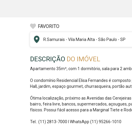
FAVORITO
R.
Samurais
-
Vila Maria Alta
-
São Paulo - SP
DESCRIÇÃO
DO IMÓVEL
Apartamento 35m², com 1 dormitório, sala para 2 ambie
O condomínio Residencial Elisa Fernandes é composto po
Hall, jardim, espaço gourmet, churrasqueira, portão a
Ótima localização, próximo as Avenidas das Cerejeira
bairro, feira livre, bancos, supermercados, açougues, pa
físicos. Possui fácil acesso para a Marginal Tiete e Ro
Tel.: (11) 2813-7000 I WhatsApp (11) 95266-1010