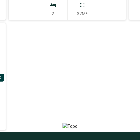
2
32M²
0