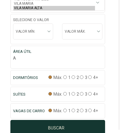
SELECIONE O VALOR
ÁREA ÚTIL
A
Máx.
1
2
3
4+
DORMITÓRIOS
Máx.
1
2
3
4+
SUÍTES
Máx.
1
2
3
4+
VAGAS DE CARRO