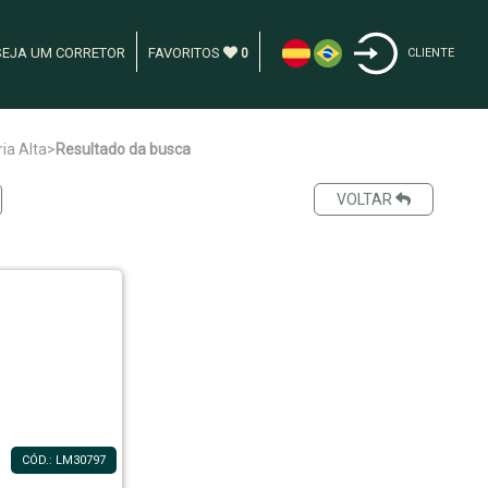
SEJA UM CORRETOR
FAVORITOS
0
CLIENTE
ria Alta
>
Resultado da busca
VOLTAR
CÓD.: LM30797