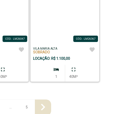
CÓD.: LM26047
CÓD.: LM26367
VILA MARIA ALTA
SOBRADO
LOCAÇÃO: R$ 1.100,00
40M²
1
40M²
...
5