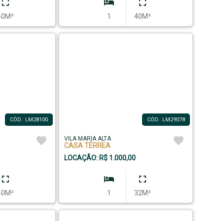
40M²
1
40M²
CÓD.: LM28100
CÓD.: LM29078
VILA MARIA ALTA
CASA TÉRREA
LOCAÇÃO: R$ 1.000,00
40M²
1
32M²