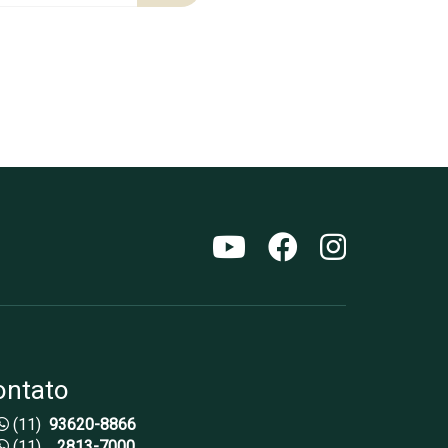
ontato
(11)
93620-8866
(11)
2813-7000