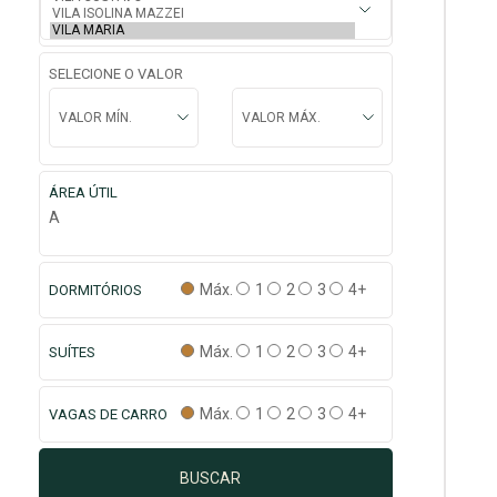
SELECIONE O VALOR
ÁREA ÚTIL
A
Máx.
1
2
3
4+
DORMITÓRIOS
Máx.
1
2
3
4+
SUÍTES
Máx.
1
2
3
4+
VAGAS DE CARRO