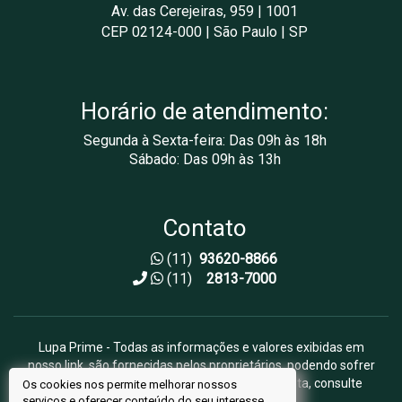
Av. das Cerejeiras, 959 | 1001
CEP 02124-000 | São Paulo | SP
Horário de atendimento:
Segunda à Sexta-feira: Das 09h às 18h
Sábado: Das 09h às 13h
Contato
(11)
93620-8866
(11)
2813-7000
Lupa Prime - Todas as informações e valores exibidas em
nosso link, são fornecidas pelos proprietários, podendo sofrer
alterações sem aviso prévio. Antes da proposta, consulte
Os cookies nos permite melhorar nossos
serviços e oferecer conteúdo do seu interesse.
nossos corretores.