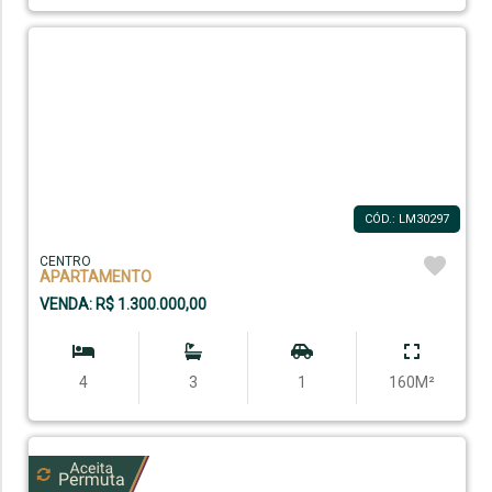
CÓD.: LM30297
CENTRO
APARTAMENTO
VENDA: R$ 1.300.000,00
4
3
1
160M²