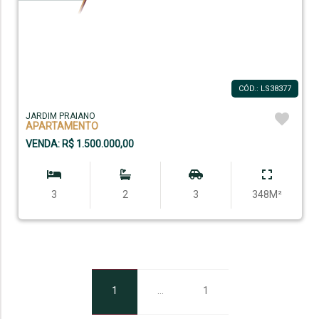
CÓD.: LS38377
JARDIM PRAIANO
APARTAMENTO
VENDA: R$ 1.500.000,00
3
2
3
348M²
1
...
1