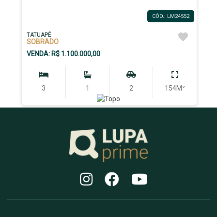
CÓD.: LM24552
TATUAPÉ
SOBRADO
VENDA: R$ 1.100.000,00
3
1
2
154M²