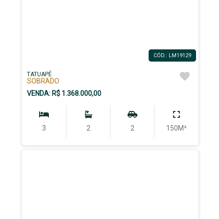
CÓD.: LM19129
TATUAPÉ
SOBRADO
VENDA: R$ 1.368.000,00
3
2
2
150M²