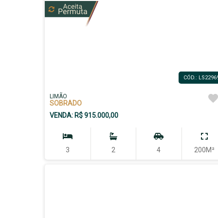
CÓD.: LS2296
LIMÃO
SOBRADO
VENDA: R$ 915.000,00
3
2
4
200M²