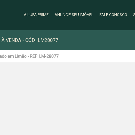
A LUPA PRIME
ANUNCIE SEU IMÓVEL
FALE CONOSCO
 À VENDA - CÓD.: LM28077
ado em Limão - REF.: LM-28077