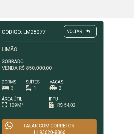
CÓDIGO: LM28077
VOLTAR
LIMÃO
SOBRADO
VENDA R$ 850.000,00
DORMS
SUÍTES
VAGAS
3
1
2
ÁREA ÚTIL
IPTU
109M²
R$ 54,02
FALAR COM CORRETOR
11 93620-8866