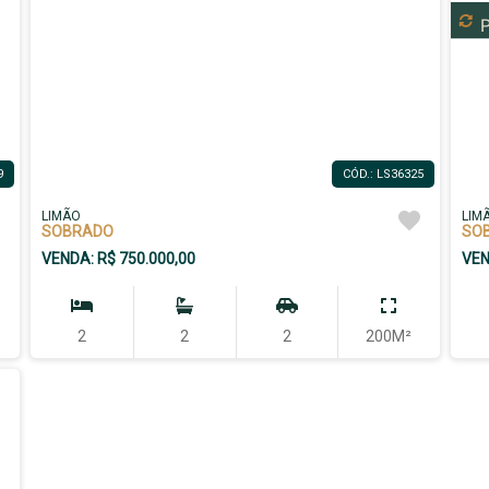
9
CÓD.: LS36325
LIMÃO
LIM
SOBRADO
SO
VENDA: R$ 750.000,00
VEN
2
2
2
200M²