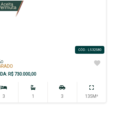
CÓD.: LS32580
ÃO
BRADO
DA: R$ 730.000,00
3
1
3
135M²