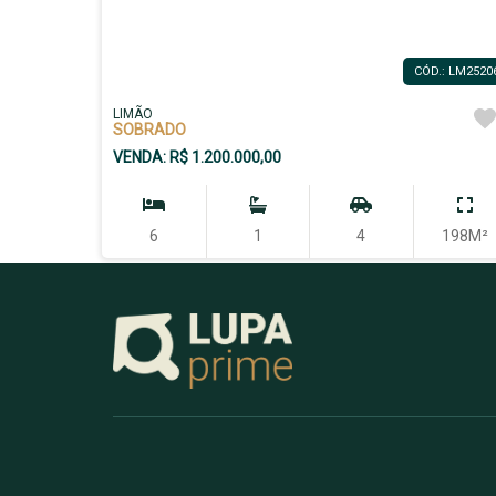
CÓD.: LM2520
LIMÃO
SOBRADO
VENDA: R$ 1.200.000,00
6
1
4
198M²