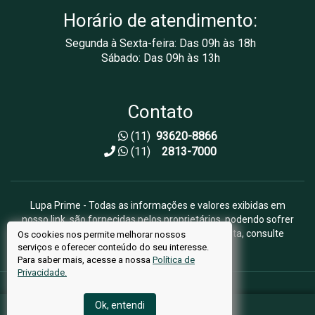
Horário de atendimento:
Segunda à Sexta-feira: Das 09h às 18h
Sábado: Das 09h às 13h
Contato
(11)
93620-8866
(11)
2813-7000
Lupa Prime - Todas as informações e valores exibidas em
nosso link, são fornecidas pelos proprietários, podendo sofrer
alterações sem aviso prévio. Antes da proposta, consulte
Os cookies nos permite melhorar nossos
serviços e oferecer conteúdo do seu interesse.
nossos corretores.
Para saber mais, acesse a nossa
Política de
Privacidade.
CÓDIGO DO IMÓVEL: LS41410
Ok, entendi
© Copyright 2024 Lupa Prime | CRECI: 49073-J