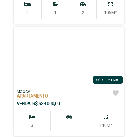
3
1
2
106M²
CÓD.: LM18301
MOOCA
APARTAMENTO
VENDA: R$ 639.000,00
3
1
140M²