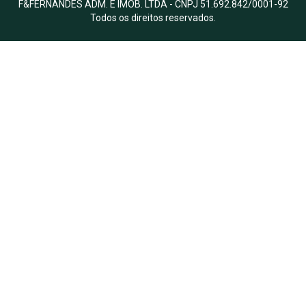
F&FERNANDES ADM. E IMOB. LTDA - CNPJ 51.692.842/0001-92
Todos os direitos reservados.