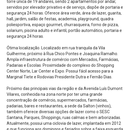
torre única de 19 andares, sendo 2 apartamentos por andar,
servidos por elevador privativo e de serviço, dispõe de portaria e
segurança 24 horas. Oferece área verde, área de lazer, guarita,
hall, jardim, salão de festas, academia, playground, quadra
poliesportiva, espaço gourmet, churrasqueira, forno de pizza,
solarium, piscina adulto e infantil, portão automático, portaria e
segurança 24 horas.
Ótima localização. Localizado em rua tranquila da Vila
Guilherme, próximo à Rua Chico Pontes e Joaquina Ramalho.
Ampla infraestrutura de comércio com Mercados, Farmácias,
Padarias e Escolas. Proximidade do complexo do Shopping
Center Norte, Lar Center e Expo. Possui fácil acesso para a
Marginal Tiete e Rodovias Presidente Dutra e Fernão Dias.
Próximo das principais vias da região e da Avenida Luís Dumont
Vilares, conhecida na zona norte por ter uma grande
concentração de comércio, supermercados, farmácias,
padarias, bares e restaurantes, a sede da Salton (vinhos),
também oferece diversas opções de lazer como o SESC
Santana, Parques, Shoppings, ruas calmas e bem arborizadas.
Atualmente, possui uma ciclovia de lazer, implantada em 2012
e que funciona aos domingos e feriados sobre a faixa esquerda