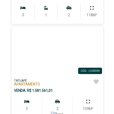
3
1
2
118M²
CÓD.: LS35594
TATUAPÉ
APARTAMENTO
VENDA: R$ 1.581.561,01
3
2
159M²