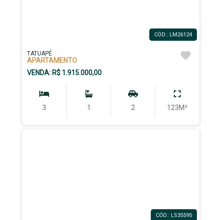
CÓD.: LM26124
TATUAPÉ
APARTAMENTO
VENDA: R$ 1.915.000,00
3
1
2
123M²
CÓD.: LS35595