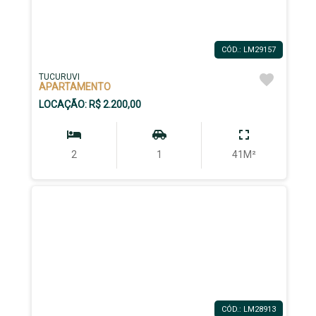
CÓD.: LM29157
TUCURUVI
APARTAMENTO
LOCAÇÃO: R$ 2.200,00
2
1
41M²
CÓD.: LM28913