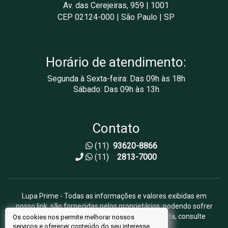
Av. das Cerejeiras, 959 | 1001
CEP 02124-000 | São Paulo | SP
Horário de atendimento:
Segunda à Sexta-feira: Das 09h às 18h
Sábado: Das 09h às 13h
Contato
(11)
93620-8866
(11)
2813-7000
Lupa Prime - Todas as informações e valores exibidas em
nosso link, são fornecidas pelos proprietários, podendo sofrer
alterações sem aviso prévio. Antes da proposta, consulte
Os cookies nos permite melhorar nossos
serviços e oferecer conteúdo do seu interesse.
nossos corretores.